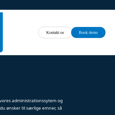
Kontakt os
Book demo
 i vores administrationssytem og
u ønsker til særlige emner, så