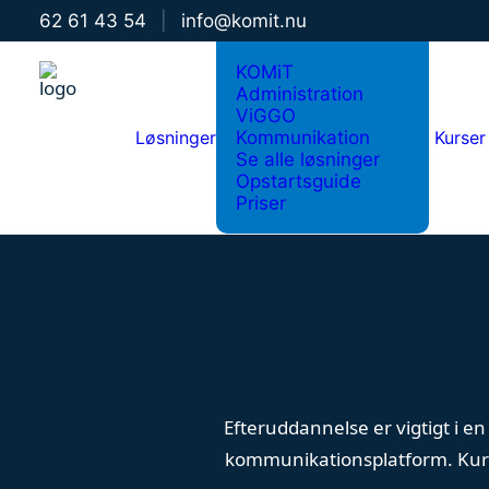
62 61 43 54
|
info@komit.nu
KOMiT
Administration
ViGGO
Løsninger
Kommunikation
Kurser
Se alle løsninger
Opstartsguide
Priser
Efteruddannelse er vigtigt i en
kommunikationsplatform. Kurse