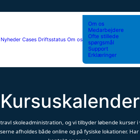
Om os
Medarbejdere
Ofte stillede
Nyheder
Cases
Driftsstatus
Om os
spørgsmål
Support
Erklæringer
Kursuskalender
 travl skoleadministration, og vi tilbyder løbende kurser
rne afholdes både online og på fysiske lokationer. Har d