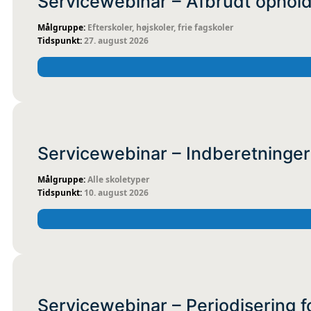
Servicewebinar – Afbrudt ophold
Efterskoler, højskoler, frie fagskoler
27. august 2026
ONLINE
KOMIT
Servicewebinar – Indberetninger
Alle skoletyper
10. august 2026
ONLINE
KOMIT
Servicewebinar – Periodisering f