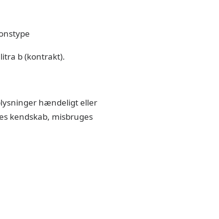
ionstype
tra b (kontrakt).
plysninger hændeligt eller
endes kendskab, misbruges