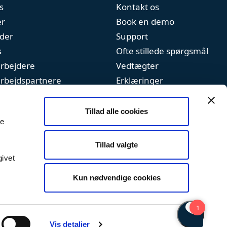
s
Kontakt os
er
Book en demo
der
Support
s
Ofte stillede spørgsmål
rbejdere
Vedtægter
rbejdspartnere
Erklæringer
Handelsbetingelser
Tillad alle cookies
Privatlivspolitik
le
Cookiepolitik
Tillad valgte
givet
Kun nødvendige cookies
Vis detaljer