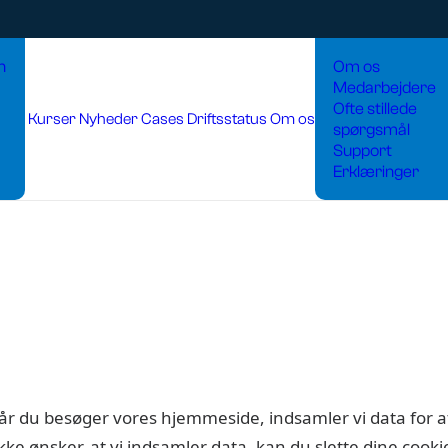
n
Om os
Medarbejdere
Ofte stillede
Kurser
Nyheder
Cases
Driftsstatus
Om os
spørgsmål
Support
Erklæringer
 Når du besøger vores hjemmeside, indsamler vi data for a
ikke ønsker, at vi indsamler data, kan du slette dine cook