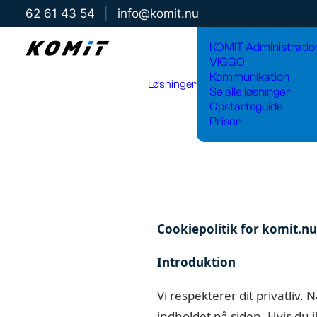
62 61 43 54
|
info@komit.nu
KOMiT Administratio
ViGGO
Kommunikation
Løsninger
Se alle løsninger
Opstartsguide
Priser
Cookiepolitik for komit.nu
Introduktion
Vi respekterer dit privatliv.
indholdet på siden. Hvis du 