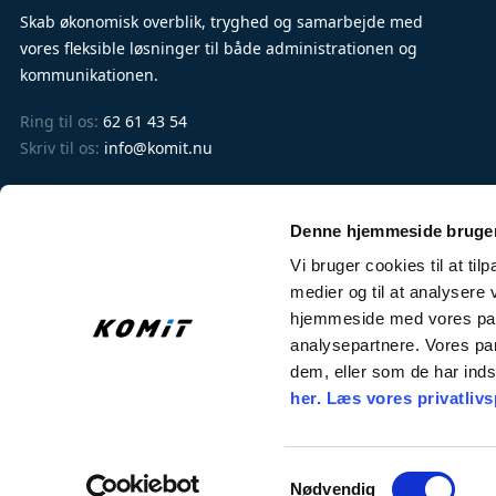
Skab økonomisk overblik, tryghed og samarbejde med
vores fleksible løsninger til både administrationen og
kommunikationen.
Ring til os:
62 61 43 54
Skriv til os:
info@komit.nu
CVR-nr. 79206318
EAN-nr. 5790002588495
Denne hjemmeside bruger
Vi bruger cookies til at til
medier og til at analysere 
hjemmeside med vores part
analysepartnere. Vores pa
dem, eller som de har inds
her.
Læs vores privatlivsp
Samtykkevalg
Nødvendig