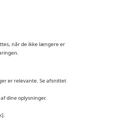
ettes, når de ikke længere er
aringen.
er er relevante. Se afsnittet
 af dine oplysninger.
k]
.