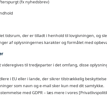
fterspurgt (fx nyhedsbrev)
indhold
 tidsrum, der er tilladt i henhold til lovgivningen, og sl
ger af oplysningernes karakter og formålet med opbev
er
videregives til tredjeparter i det omfang, disse oplysning
e i EU eller i lande, der sikrer tilstrækkelig beskyttelse
sninger som navn og e-mail sker kun med dit samtykke.
sstemmelse med GDPR – læs mere i vores
[Privatlivspoliti