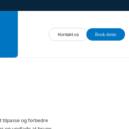
Kontakt os
Book demo
t tilpasse og forbedre
ies og undlade at bruge