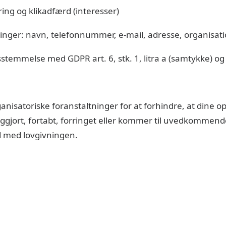
ring og klikadfærd (interesser)
sninger: navn, telefonnummer, e-mail, adresse, organisat
temmelse med GDPR art. 6, stk. 1, litra a (samtykke) og li
ganisatoriske foranstaltninger for at forhindre, at dine o
entliggjort, fortabt, forringet eller kommer til uvedkomm
rid med lovgivningen.