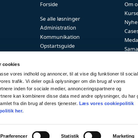
Forside
Om o
Kurs
Se alle løsninger
Nyhe
Administration
Case
Kommunikation
Meda
Opstartsguide
Sama
Priser
 cookies
passe vores indhold og annoncer, til at vise dig funktioner til socia
vores trafik. Vi deler også oplysninger om din brug af vores
nere inden for sociale medier, annonceringspartnere og
rtnere kan kombinere disse data med andre oplysninger, du har 
amlet fra din brug af deres tjenester.
Læs vores cookiepolitik
olitik her.
Præferencer
Statistik
Marketing