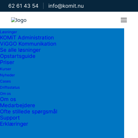
62 61 43 54
|
info@komit.nu
Løsninger
Kom godt fra start –
KOMiT Administration
ViGGO Kommunikation
kursuspakke!
Se alle løsninger
Opstartsguide
Priser
For nye sekretærer på efterskoler,
Kurser
frie fagskoler, højskoler og
Nyheder
Cases
friskoler.
Driftsstatus
Om os
Om os
Medarbejdere
Ofte stillede spørgsmål
Support
Erklæringer