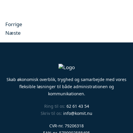
Forrige
Næste
Skab økonomisk overblik, tryghed og samarbejde med vores
fleksible løsninger til både administrationen og
kommunikationen.
Ring til os:
62 61 43 54
Skriv til os:
info@komit.nu
CVR-nr. 79206318
EAN-nr. 5790002588495