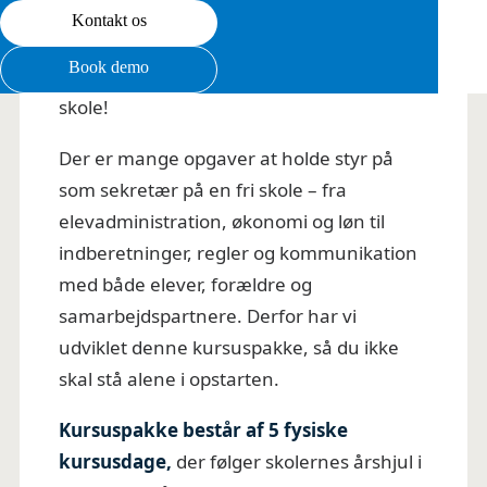
Kontakt os
Kursusbeskrivelse
Book demo
Få en tryg start som sekretær på en fri
skole!
Der er mange opgaver at holde styr på
som sekretær på en fri skole – fra
elevadministration, økonomi og løn til
indberetninger, regler og kommunikation
med både elever, forældre og
samarbejdspartnere. Derfor har vi
udviklet denne kursuspakke, så du ikke
skal stå alene i opstarten.
Kursuspakke består af 5 fysiske
kursusdage,
der følger skolernes årshjul i