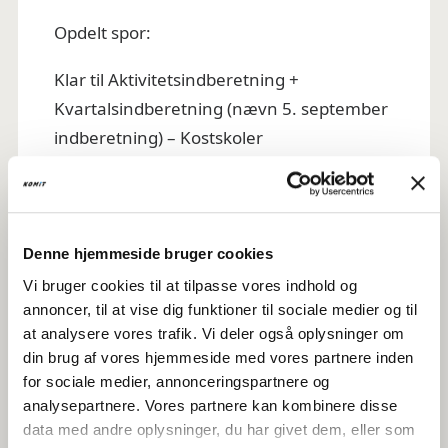
Opdelt spor:
Klar til Aktivitetsindberetning +
Kvartalsindberetning (nævn 5. september
indberetning) – Kostskoler
Klar til 5. september-indberetning –
Friskoler
Denne hjemmeside bruger cookies
Vi bruger cookies til at tilpasse vores indhold og
Dag 3 – 4. kvartal
annoncer, til at vise dig funktioner til sociale medier og til
at analysere vores trafik. Vi deler også oplysninger om
Fokus på skoleadministration i efteråret:
din brug af vores hjemmeside med vores partnere inden
Klar til årsafslutning
for sociale medier, annonceringspartnere og
analysepartnere. Vores partnere kan kombinere disse
Lønafstemning kan startes, når
data med andre oplysninger, du har givet dem, eller som