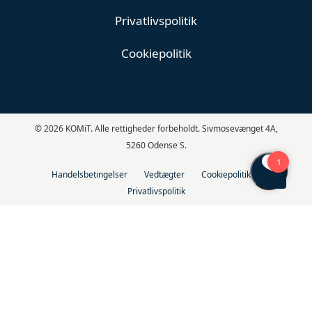
Privatlivspolitik
Cookiepolitik
© 2026 KOMiT. Alle rettigheder forbeholdt. Sivmosevænget 4A,
5260 Odense S.
Handelsbetingelser
Vedtægter
Cookiepolitik
Privatlivspolitik
Kender du Aftalemodul i KOMiT Løn?
Aftalemodulet samler alle skolens aftaler, dokumenter, attester og
enheder ét sted. Det giver overblik, struktur og automatiske
påmindelser.