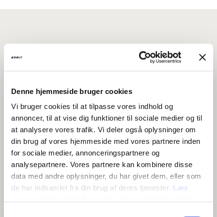
Måske synes du også om disse
artikler
Denne hjemmeside bruger cookies
Vi bruger cookies til at tilpasse vores indhold og
NYHEDER
annoncer, til at vise dig funktioner til sociale medier og til
at analysere vores trafik. Vi deler også oplysninger om
din brug af vores hjemmeside med vores partnere inden
for sociale medier, annonceringspartnere og
analysepartnere. Vores partnere kan kombinere disse
data med andre oplysninger, du har givet dem, eller som
de har indsamlet fra din brug af deres tjenester.
Læs
vores cookiepolitik her.
Læs vores privatlivspolitik
her.
Samtykkevalg