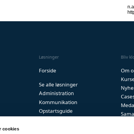
Løsninger
Bliv k
Forside
Om o
Kurs
Se alle løsninger
Nyhe
Administration
Case
Kommunikation
Meda
Opstartsguide
Sama
Priser
 cookies