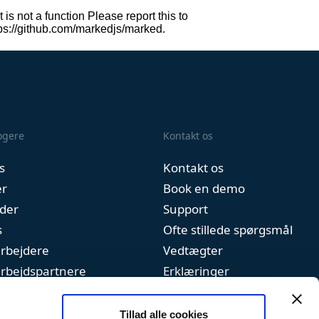
logere
Kontakt os
s
Kontakt os
er
Book en demo
der
Support
s
Ofte stillede spørgsmål
rbejdere
Vedtægter
rbejdspartnere
Erklæringer
Handelsbetingelser
Tillad alle cookies