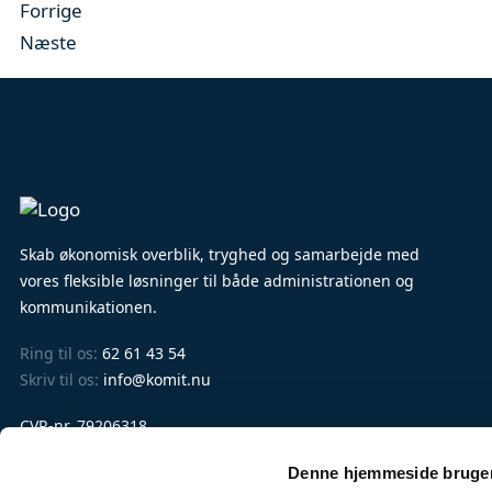
Forrige
Næste
Skab økonomisk overblik, tryghed og samarbejde med
vores fleksible løsninger til både administrationen og
kommunikationen.
Ring til os:
62 61 43 54
Skriv til os:
info@komit.nu
CVR-nr. 79206318
EAN-nr. 5790002588495
Denne hjemmeside bruger