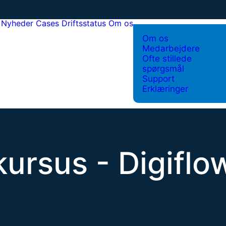
Nyheder
Cases
Driftsstatus
Om os
Om os
Medarbejdere
Ofte stillede
spørgsmål
Support
Erklæringer
ursus - Digiflo