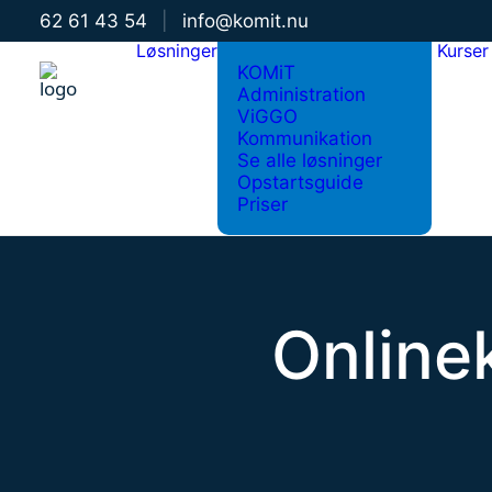
62 61 43 54
|
info@komit.nu
Løsninger
Kurser
KOMiT
Administration
ViGGO
Kommunikation
Se alle løsninger
Opstartsguide
Priser
Onlinek