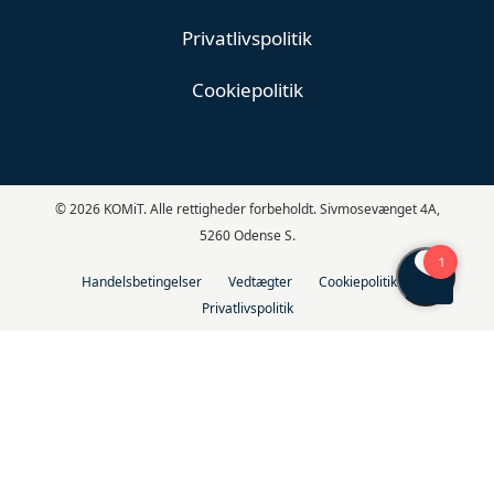
Privatlivspolitik
Cookiepolitik
© 2026 KOMiT. Alle rettigheder forbeholdt. Sivmosevænget 4A,
5260 Odense S.
Handelsbetingelser
Vedtægter
Cookiepolitik
Privatlivspolitik
Kender du Aftalemodul i KOMiT Løn?
Aftalemodulet samler alle skolens aftaler, dokumenter, attester og
enheder ét sted. Det giver overblik, struktur og automatiske
påmindelser.