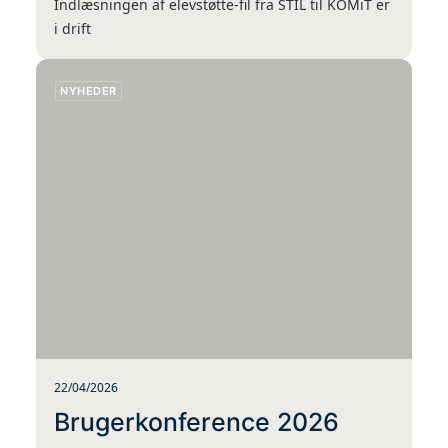
Indlæsningen af elevstøtte-fil fra STIL til KOMiT er
i drift
NYHEDER
22/04/2026
Brugerkonference 2026