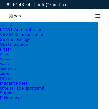
62 61 43 54
|
info@komit.nu
Løsninger
Nyheder
KOMiT Administration
ViGGO Kommunikation
Se alle løsninger
Følg med her for de seneste opdateringer fra
Opstartsguide
Priser
KOMiT. Husk også at tilmelde dig vores nyhedsbrev.
Kurser
Nyheder
Cases
Driftsstatus
Om os
Om os
Medarbejdere
Ofte stillede spørgsmål
Support
Erklæringer