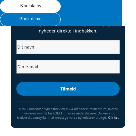
Kontakt os
Tilmeld nyhedsbrev
Book demo
Tilmeld dig vores nyhedsbrev og få de vigtigste
nyheder direkte i indbakken.
KOMiT udsender nyhedsbrev med 2-4 måneders mellemrum, hvor vi
informerer om nyt fra KOMiT til vores andelshavere. Du kan altid
trække dit samtykke til at modtage vores nyhedsbrev tilbage.
Klik her
.