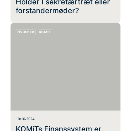
Holder I sekretærtræf eller
forstandermøder?
NYHEDER
KOMIT
10/10/2024
KOMiTs Finanssystem er